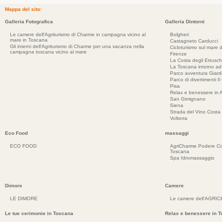
Mappa del sito:
Galleria Fotografica
Galleria Dintorni
Le camere dell'Agriturismo di Charme in campagna vicino al
Bolgheri
mare in Toscana
Castagneto Carducci
Gli interni dell'Agriturismo di Charme per una vacanza nella
Cicloturismo sul mare d
campagna toscana vicino al mare
Firenze
La Costa degli Etrusch
La Toscana intorno a
Parco avventura Giar
Parco di divertimenti Il
Pisa
Relax e benessere in 
San Gimignano
Siena
Strada del Vino Costa 
Volterra
Eco Food
massaggi
ECO FOOD
AgriCharme Podere Co
Toscana
Spa Idromassaggio
Dimore
Camere
LE DIMORE
Le camere dell'AGRI
Le tue cerimonie in Toscana
Relax e benessere in 