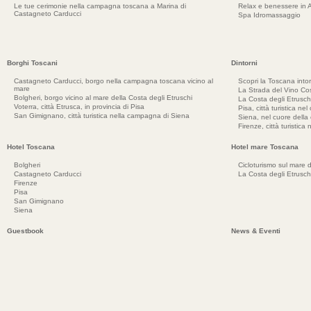
Le tue cerimonie nella campagna toscana a Marina di
Relax e benessere in 
Castagneto Carducci
Spa Idromassaggio
Borghi Toscani
Dintorni
Castagneto Carducci, borgo nella campagna toscana vicino al
Scopri la Toscana into
mare
La Strada del Vino Cos
Bolgheri, borgo vicino al mare della Costa degli Etruschi
La Costa degli Etrusch
Voterra, città Etrusca, in provincia di Pisa
Pisa, città turistica ne
San Gimignano, città turistica nella campagna di Siena
Siena, nel cuore dell
Firenze, città turistica
Hotel Toscana
Hotel mare Toscana
Bolgheri
Cicloturismo sul mare d
Castagneto Carducci
La Costa degli Etrusch
Firenze
Pisa
San Gimignano
Siena
Guestbook
News & Eventi