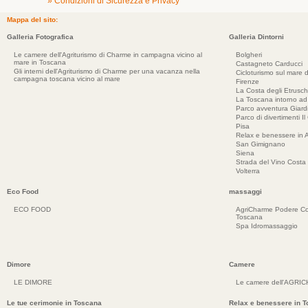
» Condizioni di Sicurezza e Privacy
Mappa del sito:
Galleria Fotografica
Galleria Dintorni
Le camere dell'Agriturismo di Charme in campagna vicino al
Bolgheri
mare in Toscana
Castagneto Carducci
Gli interni dell'Agriturismo di Charme per una vacanza nella
Cicloturismo sul mare d
campagna toscana vicino al mare
Firenze
La Costa degli Etrusch
La Toscana intorno a
Parco avventura Giar
Parco di divertimenti Il
Pisa
Relax e benessere in 
San Gimignano
Siena
Strada del Vino Costa 
Volterra
Eco Food
massaggi
ECO FOOD
AgriCharme Podere Co
Toscana
Spa Idromassaggio
Dimore
Camere
LE DIMORE
Le camere dell'AGRI
Le tue cerimonie in Toscana
Relax e benessere in 