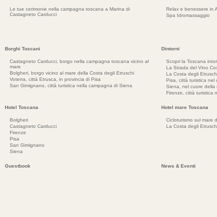
Le tue cerimonie nella campagna toscana a Marina di
Relax e benessere in 
Castagneto Carducci
Spa Idromassaggio
Borghi Toscani
Dintorni
Castagneto Carducci, borgo nella campagna toscana vicino al
Scopri la Toscana into
mare
La Strada del Vino Cos
Bolgheri, borgo vicino al mare della Costa degli Etruschi
La Costa degli Etrusch
Voterra, città Etrusca, in provincia di Pisa
Pisa, città turistica ne
San Gimignano, città turistica nella campagna di Siena
Siena, nel cuore dell
Firenze, città turistica
Hotel Toscana
Hotel mare Toscana
Bolgheri
Cicloturismo sul mare d
Castagneto Carducci
La Costa degli Etrusch
Firenze
Pisa
San Gimignano
Siena
Guestbook
News & Eventi