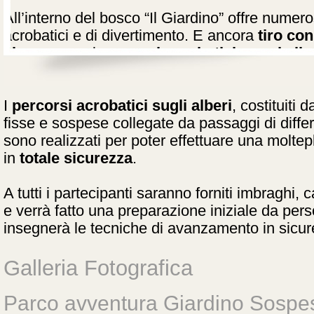
All’interno del bosco “Il Giardino” offre numer
acrobatici e di divertimento. E ancora
tiro con
sicurezza
sui
percorsi acrobatici
,
snorkelin
risalita su corda
.
I
percorsi acrobatici sugli alberi
, costituiti 
fisse e sospese collegate da passaggi di differ
sono realizzati per poter effettuare una moltep
in
totale sicurezza
.
A tutti i partecipanti saranno forniti imbraghi,
e verrà fatto una preparazione iniziale da pers
insegnerà le tecniche di avanzamento in sicur
Galleria Fotografica
Parco avventura Giardino Sospe