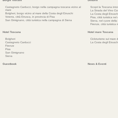
Borghi Toscani
Dintorni
Castagneto Carducci, borgo nella campagna toscana vicino al
Scopri la Toscana into
mare
La Strada del Vino Cos
Bolgheri, borgo vicino al mare della Costa degli Etruschi
La Costa degli Etrusch
Voterra, città Etrusca, in provincia di Pisa
Pisa, città turistica ne
San Gimignano, città turistica nella campagna di Siena
Siena, nel cuore dell
Firenze, città turistica
Hotel Toscana
Hotel mare Toscana
Bolgheri
Cicloturismo sul mare d
Castagneto Carducci
La Costa degli Etrusch
Firenze
Pisa
San Gimignano
Siena
Guestbook
News & Eventi