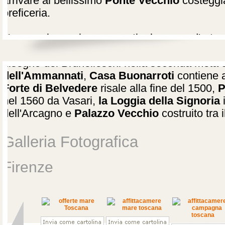
arrivare al bellissimo
Ponte Vecchio
costeggia
oreficeria.
Numerosi sono i monumenti e le opere d'arte da 
Campanile di Giotto
iniziato da Giotto nel 133
disegno del Brunelleschi nella seconda metà d
dell'Ammannati
,
Casa Buonarroti
contiene a
Forte di Belvedere
risale alla fine del 1500,
P
nel 1560 da Vasari,
la Loggia della Signoria
i
dell'Arcagno e
Palazzo Vecchio
costruito tra 
Galleria Fotografica
Firenze