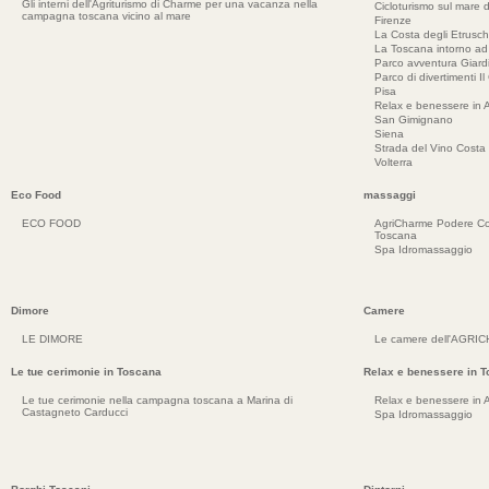
Gli interni dell'Agriturismo di Charme per una vacanza nella
Cicloturismo sul mare d
campagna toscana vicino al mare
Firenze
La Costa degli Etrusch
La Toscana intorno a
Parco avventura Giar
Parco di divertimenti Il
Pisa
Relax e benessere in 
San Gimignano
Siena
Strada del Vino Costa 
Volterra
Eco Food
massaggi
ECO FOOD
AgriCharme Podere Co
Toscana
Spa Idromassaggio
Dimore
Camere
LE DIMORE
Le camere dell'AGRI
Le tue cerimonie in Toscana
Relax e benessere in 
Le tue cerimonie nella campagna toscana a Marina di
Relax e benessere in 
Castagneto Carducci
Spa Idromassaggio