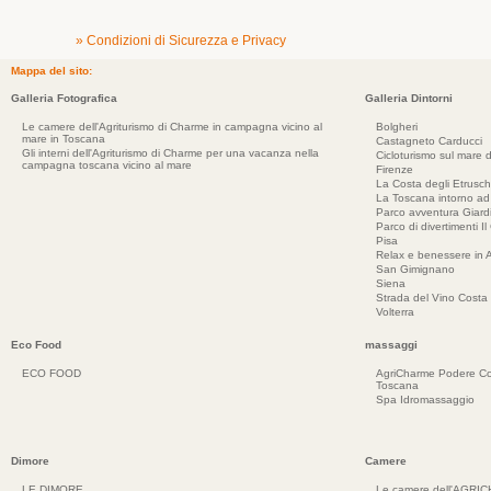
» Condizioni di Sicurezza e Privacy
Mappa del sito:
Galleria Fotografica
Galleria Dintorni
Le camere dell'Agriturismo di Charme in campagna vicino al
Bolgheri
mare in Toscana
Castagneto Carducci
Gli interni dell'Agriturismo di Charme per una vacanza nella
Cicloturismo sul mare d
campagna toscana vicino al mare
Firenze
La Costa degli Etrusch
La Toscana intorno a
Parco avventura Giar
Parco di divertimenti Il
Pisa
Relax e benessere in 
San Gimignano
Siena
Strada del Vino Costa 
Volterra
Eco Food
massaggi
ECO FOOD
AgriCharme Podere Co
Toscana
Spa Idromassaggio
Dimore
Camere
LE DIMORE
Le camere dell'AGRI