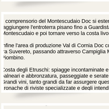
dell'arcipelago toscano, e si coltivano i vitign
Aleatico o i vin santo Occhio di Pernice.
Il comprensorio del Montescudaio Doc si est
raggiungere l'entroterra pisano fino a Guardist
Montescudaio e poi tornare verso la costa liv
Infine l'area di produzione Val di Cornia Doc
tra Suvereto, passando attraverso Campiglia M
Piombino.
Costa degli Etruschi: spiagge incontaminate e 
balneari e abbronzatura, passeggiate e serate
Grandi vini, tanto grandi da far assurgere ques
cronache di riviste specializzate e degli intendi
Galleria Fotografica