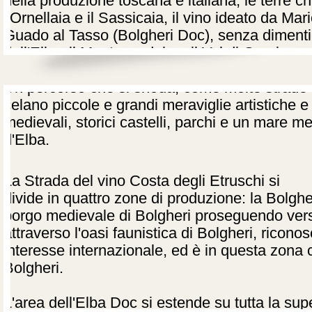
della produzione toscana e italiana, le terre c
l'Ornellaia e il Sassicaia, il vino ideato da Mar
Guado al Tasso (Bolgheri Doc), senza dimenti
dell'Elba, il Montescudaio e il Val di Cornia.
Un percorso che si snoda, come molte strade d
celano piccole e grandi meraviglie artistiche e 
medievali, storici castelli, parchi e un mare mer
d'Elba.
La Strada del vino Costa degli Etruschi si
divide in quattro zone di produzione: la Bolgh
borgo medievale di Bolgheri proseguendo ver
attraverso l'oasi faunistica di Bolgheri, ricono
interesse internazionale, ed è in questa zona c
Bolgheri.
L'area dell'Elba Doc si estende su tutta la super