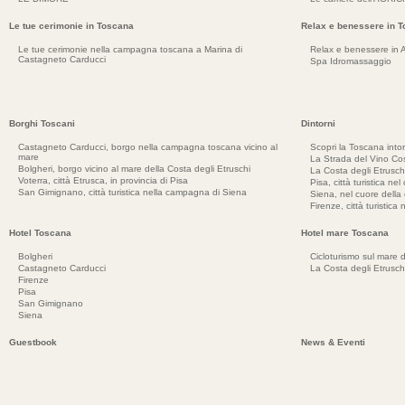
Le tue cerimonie in Toscana
Relax e benessere in 
Le tue cerimonie nella campagna toscana a Marina di
Relax e benessere in 
Castagneto Carducci
Spa Idromassaggio
Borghi Toscani
Dintorni
Castagneto Carducci, borgo nella campagna toscana vicino al
Scopri la Toscana into
mare
La Strada del Vino Cos
Bolgheri, borgo vicino al mare della Costa degli Etruschi
La Costa degli Etrusch
Voterra, città Etrusca, in provincia di Pisa
Pisa, città turistica ne
San Gimignano, città turistica nella campagna di Siena
Siena, nel cuore dell
Firenze, città turistica
Hotel Toscana
Hotel mare Toscana
Bolgheri
Cicloturismo sul mare d
Castagneto Carducci
La Costa degli Etrusch
Firenze
Pisa
San Gimignano
Siena
Guestbook
News & Eventi