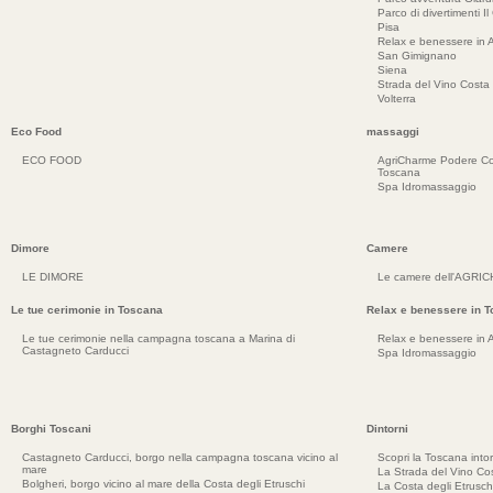
Parco di divertimenti Il
Pisa
Relax e benessere in 
San Gimignano
Siena
Strada del Vino Costa 
Volterra
Eco Food
massaggi
ECO FOOD
AgriCharme Podere Co
Toscana
Spa Idromassaggio
Dimore
Camere
LE DIMORE
Le camere dell'AGRI
Le tue cerimonie in Toscana
Relax e benessere in 
Le tue cerimonie nella campagna toscana a Marina di
Relax e benessere in 
Castagneto Carducci
Spa Idromassaggio
Borghi Toscani
Dintorni
Castagneto Carducci, borgo nella campagna toscana vicino al
Scopri la Toscana into
mare
La Strada del Vino Cos
Bolgheri, borgo vicino al mare della Costa degli Etruschi
La Costa degli Etrusch