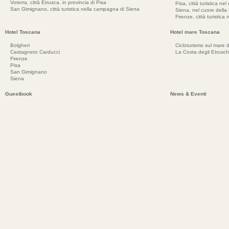
Voterra, città Etrusca, in provincia di Pisa
Pisa, città turistica ne
San Gimignano, città turistica nella campagna di Siena
Siena, nel cuore dell
Firenze, città turistica
Hotel Toscana
Hotel mare Toscana
Bolgheri
Cicloturismo sul mare d
Castagneto Carducci
La Costa degli Etrusch
Firenze
Pisa
San Gimignano
Siena
Guestbook
News & Eventi