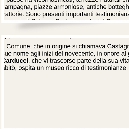
campagna, piazze armoniose, antiche botteghe 
trattorie. Sono presenti importanti testimonian
esempio il Palazzo Pretorio, sede del Comune
e del
SS. Crocifisso
(per il crocifisso ligneo
appartenente alla chiesa).
Il Comune, che in origine si chiamava Castagn
suo nome agli inizi del novecento, in onore a
Carducci
, che vi trascorse parte della sua vi
abitò, ospita un museo ricco di testimonianze.