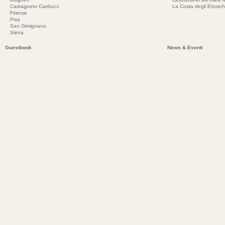
Castagneto Carducci
La Costa degli Etrusch
Firenze
Pisa
San Gimignano
Siena
Guestbook
News & Eventi