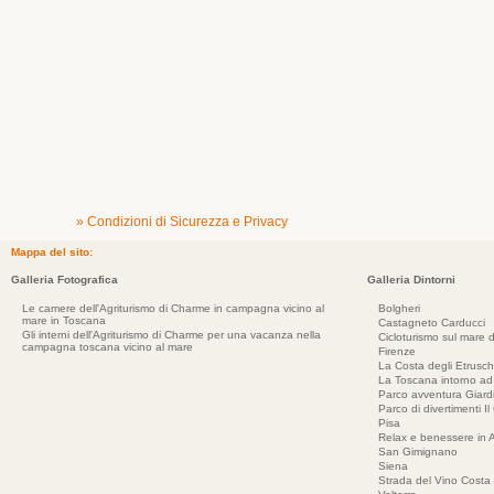
» Condizioni di Sicurezza e Privacy
Mappa del sito:
Galleria Fotografica
Galleria Dintorni
Le camere dell'Agriturismo di Charme in campagna vicino al
Bolgheri
mare in Toscana
Castagneto Carducci
Gli interni dell'Agriturismo di Charme per una vacanza nella
Cicloturismo sul mare d
campagna toscana vicino al mare
Firenze
La Costa degli Etrusch
La Toscana intorno a
Parco avventura Giar
Parco di divertimenti Il
Pisa
Relax e benessere in 
San Gimignano
Siena
Strada del Vino Costa 