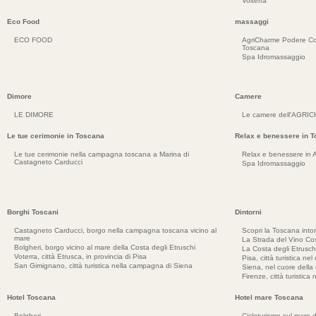
Volterra
Eco Food
massaggi
ECO FOOD
AgriCharme Podere Co
Toscana
Spa Idromassaggio
Dimore
Camere
LE DIMORE
Le camere dell'AGRI
Le tue cerimonie in Toscana
Relax e benessere in 
Le tue cerimonie nella campagna toscana a Marina di
Relax e benessere in 
Castagneto Carducci
Spa Idromassaggio
Borghi Toscani
Dintorni
Castagneto Carducci, borgo nella campagna toscana vicino al
Scopri la Toscana into
mare
La Strada del Vino Cos
Bolgheri, borgo vicino al mare della Costa degli Etruschi
La Costa degli Etrusch
Voterra, città Etrusca, in provincia di Pisa
Pisa, città turistica ne
San Gimignano, città turistica nella campagna di Siena
Siena, nel cuore dell
Firenze, città turistica
Hotel Toscana
Hotel mare Toscana
Bolgheri
Cicloturismo sul mare d