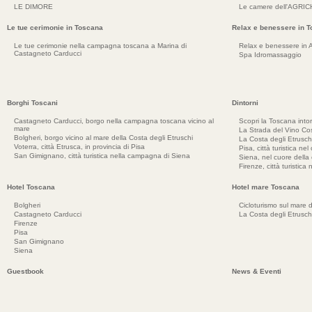
LE DIMORE
Le camere dell'AGRI
Le tue cerimonie in Toscana
Relax e benessere in 
Le tue cerimonie nella campagna toscana a Marina di
Relax e benessere in 
Castagneto Carducci
Spa Idromassaggio
Borghi Toscani
Dintorni
Castagneto Carducci, borgo nella campagna toscana vicino al
Scopri la Toscana into
mare
La Strada del Vino Cos
Bolgheri, borgo vicino al mare della Costa degli Etruschi
La Costa degli Etrusch
Voterra, città Etrusca, in provincia di Pisa
Pisa, città turistica ne
San Gimignano, città turistica nella campagna di Siena
Siena, nel cuore dell
Firenze, città turistica
Hotel Toscana
Hotel mare Toscana
Bolgheri
Cicloturismo sul mare d
Castagneto Carducci
La Costa degli Etrusch
Firenze
Pisa
San Gimignano
Siena
Guestbook
News & Eventi