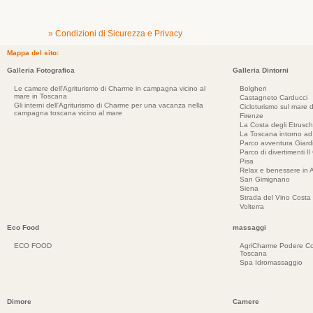
» Condizioni di Sicurezza e Privacy
Mappa del sito:
Galleria Fotografica
Galleria Dintorni
Le camere dell'Agriturismo di Charme in campagna vicino al
Bolgheri
mare in Toscana
Castagneto Carducci
Gli interni dell'Agriturismo di Charme per una vacanza nella
Cicloturismo sul mare d
campagna toscana vicino al mare
Firenze
La Costa degli Etrusch
La Toscana intorno a
Parco avventura Giar
Parco di divertimenti Il
Pisa
Relax e benessere in 
San Gimignano
Siena
Strada del Vino Costa 
Volterra
Eco Food
massaggi
ECO FOOD
AgriCharme Podere Co
Toscana
Spa Idromassaggio
Dimore
Camere