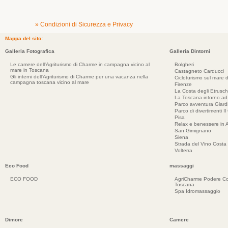
» Condizioni di Sicurezza e Privacy
Mappa del sito:
Galleria Fotografica
Galleria Dintorni
Le camere dell'Agriturismo di Charme in campagna vicino al
Bolgheri
mare in Toscana
Castagneto Carducci
Gli interni dell'Agriturismo di Charme per una vacanza nella
Cicloturismo sul mare d
campagna toscana vicino al mare
Firenze
La Costa degli Etrusch
La Toscana intorno a
Parco avventura Giar
Parco di divertimenti Il
Pisa
Relax e benessere in 
San Gimignano
Siena
Strada del Vino Costa 
Volterra
Eco Food
massaggi
ECO FOOD
AgriCharme Podere Co
Toscana
Spa Idromassaggio
Dimore
Camere