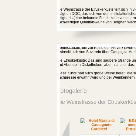
Die Weinstrasse der Etruskerküste teilt sich in 
Bolgheri DOC, das sich von dem mittelalterliche
Bolgheris (eine bekannte Feuchtzone von inter
hochwertigen Qualitätsweine von Bolgheri wac
Das Gebiet Elba DOC erstreckt sich über die ge
Weinreben, die die Weine Aleatico oder den Vin
Das Gebiet Montescudaio DOC erstreckt sich von
Montescudaio, um zur Küste der Provinz Livorn
erstreckt sich von Suvereto über Campiglia Mari
Die Etruskerküste: Das sind saubere Strände 
und Abende in Diskotheken, aber nicht nur das.
Diese Küste hält auch große Weine bereit, die 
Fachpresse erwähnt wird und bei Weinkennern in
Fotogalerie
Die Weinstrasse der Etruskerküs