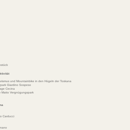
hstück
tivität
urismus und Mountainbike in den Hügeln der Toskana
park Giardino Sospeso
lage Cecina
ino Matto Vergnügungspark
ana
o Carducci
gnano