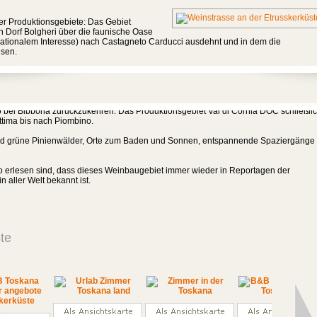
vier Produktionsgebiete: Das Gebiet
n Dorf Bolgheri über die faunische Oase
nationalem Interesse) nach Castagneto Carducci ausdehnt und in dem die
hsen.
samte Oberfläche der Insel des toskanischen Archipels und hier wachsen die
 Santo Occhio di Pernice hervorbringen.
 Cecina ins Pisanische Hinterland bis Guardistallo, Casale Marittimo und
o bei Bibbona zurückzukehren. Das Produktionsgebiet Val di Cornia DOC schließli
ttima bis nach Piombino.
und grüne Pinienwälder, Orte zum Baden und Sonnen, entspannende Spaziergänge
so erlesen sind, dass dieses Weinbaugebiet immer wieder in Reportagen der
 aller Welt bekannt ist.
te