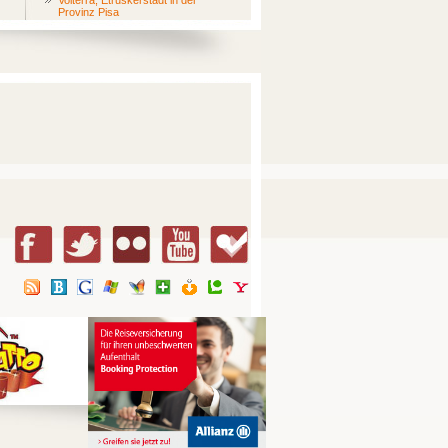
Volterra, Etruskerstadt in der
Provinz Pisa
San Gimignano