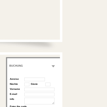
BUCHUNG
Anreise
Nächte
Gäste
Vorname
E-mail
info
Enter the code