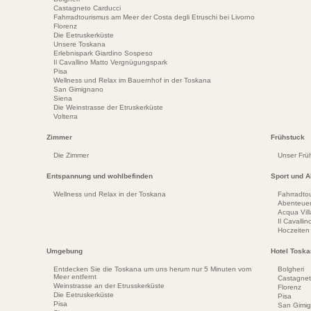
Castagneto Carducci
Fahrradtourismus am Meer der Costa degli Etruschi bei Livorno
Florenz
Die Eetruskerküste
Unsere Toskana
Erlebnispark Giardino Sospeso
Il Cavallino Matto Vergnügungspark
Pisa
Wellness und Relax im Bauernhof in der Toskana
San Gimignano
Siena
Die Weinstrasse der Etruskerküste
Volterra
Zimmer
Frühstuck
Die Zimmer
Unser Frü
Entspannung und wohlbefinden
Sport und Ak
Wellness und Relax in der Toskana
Fahrradto
Abenteuer
Acqua Vil
Il Cavall
Hoczeiten
Umgebung
Hotel Tosk
Entdecken Sie die Toskana um uns herum nur 5 Minuten vom
Bolgheri
Meer entfernt
Castagnet
Weinstrasse an der Etrusskerküste
Florenz
Die Eetruskerküste
Pisa
Pisa
San Gimi