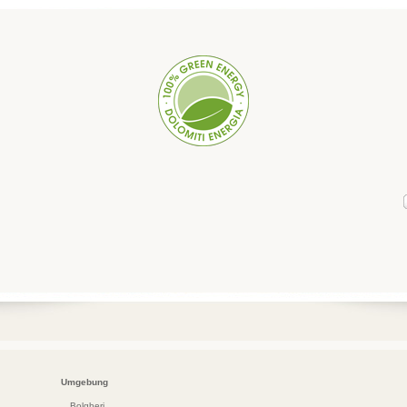
häre
Umgebung
Bolgheri