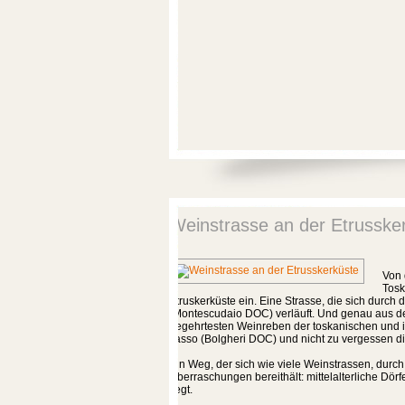
Weinstrasse an der Etrusske
Von 
Tosk
Etruskerküste ein. Eine Strasse, die sich durch 
(Montescudaio DOC) verläuft. Und genau aus de
begehrtesten Weinreben der toskanischen und it
Tasso (Bolgheri DOC) und nicht zu vergessen di
Ein Weg, der sich wie viele Weinstrassen, durc
Überraschungen bereithält: mittelalterliche Dör
liegt.