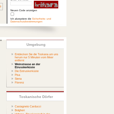
Neuen Code anzeigen
Ich akzeptiere die
Sicherheits- und
Datenschutzbestimmungen
ch
Umgebung
Entdecken Sie die Toskana um uns
herum nur 5 Minuten vom Meer
entfernt
Weinstrasse an der
Etrusskerküste
Die Eetruskerküste
Pisa
Siena
Florenz
Toskanische Dörfer
Castagneto Carducci
Bolgheri