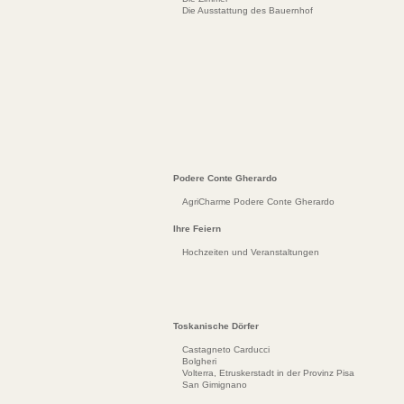
Die Ausstattung des Bauernhof
Podere Conte Gherardo
AgriCharme Podere Conte Gherardo
Ihre Feiern
Hochzeiten und Veranstaltungen
Toskanische Dörfer
Castagneto Carducci
Bolgheri
Volterra, Etruskerstadt in der Provinz Pisa
San Gimignano