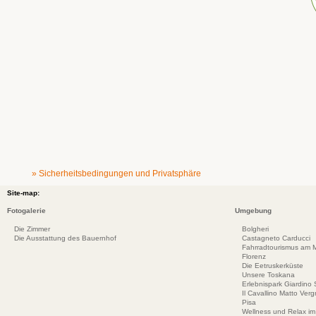
» Sicherheitsbedingungen und Privatsphäre
Site-map:
Fotogalerie
Umgebung
Die Zimmer
Bolgheri
Die Ausstattung des Bauernhof
Castagneto Carducci
Fahrradtourismus am Me
Florenz
Die Eetruskerküste
Unsere Toskana
Erlebnispark Giardino
Il Cavallino Matto Ve
Pisa
Wellness und Relax im