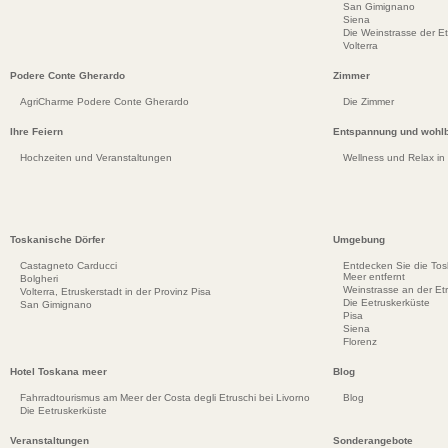
San Gimignano
Siena
Die Weinstrasse der E
Volterra
Podere Conte Gherardo
Zimmer
AgriCharme Podere Conte Gherardo
Die Zimmer
Ihre Feiern
Entspannung und wohlb
Hochzeiten und Veranstaltungen
Wellness und Relax in
Toskanische Dörfer
Umgebung
Castagneto Carducci
Entdecken Sie die To
Meer entfernt
Bolgheri
Weinstrasse an der Et
Volterra, Etruskerstadt in der Provinz Pisa
Die Eetruskerküste
San Gimignano
Pisa
Siena
Florenz
Hotel Toskana meer
Blog
Fahrradtourismus am Meer der Costa degli Etruschi bei Livorno
Blog
Die Eetruskerküste
Veranstaltungen
Sonderangebote