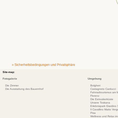
» Sicherheitsbedingungen und Privatsphäre
Site-map:
Fotogalerie
Umgebung
Die Zimmer
Bolgheri
Die Ausstattung des Bauernhof
Castagneto Carducci
Fahrradtourismus am Me
Florenz
Die Eetruskerküste
Unsere Toskana
Erlebnispark Giardino
Il Cavallino Matto Ve
Pisa
Wellness und Relax im