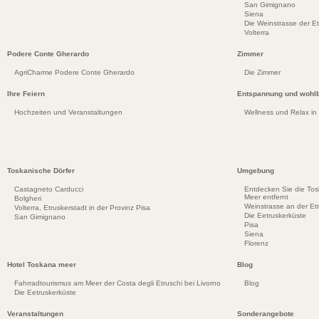
San Gimignano
Siena
Die Weinstrasse der E
Volterra
Podere Conte Gherardo
Zimmer
AgriCharme Podere Conte Gherardo
Die Zimmer
Ihre Feiern
Entspannung und wohlb
Hochzeiten und Veranstaltungen
Wellness und Relax in
Toskanische Dörfer
Umgebung
Castagneto Carducci
Entdecken Sie die To
Meer entfernt
Bolgheri
Weinstrasse an der Et
Volterra, Etruskerstadt in der Provinz Pisa
Die Eetruskerküste
San Gimignano
Pisa
Siena
Florenz
Hotel Toskana meer
Blog
Fahrradtourismus am Meer der Costa degli Etruschi bei Livorno
Blog
Die Eetruskerküste
Veranstaltungen
Sonderangebote