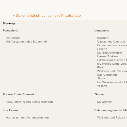
» Sicherheitsbedingungen und Privatsphäre
Site-map:
Fotogalerie
Umgebung
Die Zimmer
Bolgheri
Die Ausstattung des Bauernhof
Castagneto Carducci
Fahrradtourismus am Me
Florenz
Die Eetruskerküste
Unsere Toskana
Erlebnispark Giardino
Il Cavallino Matto Ve
Pisa
Wellness und Relax im
San Gimignano
Siena
Die Weinstrasse der E
Volterra
Podere Conte Gherardo
Zimmer
AgriCharme Podere Conte Gherardo
Die Zimmer
Ihre Feiern
Entspannung und wohlb
Hochzeiten und Veranstaltungen
Wellness und Relax in