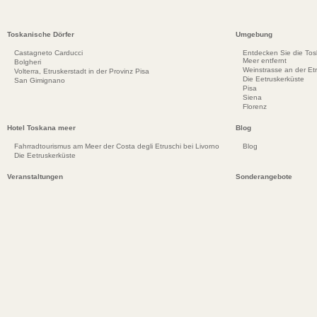
Toskanische Dörfer
Umgebung
Castagneto Carducci
Entdecken Sie die To
Meer entfernt
Bolgheri
Weinstrasse an der Et
Volterra, Etruskerstadt in der Provinz Pisa
Die Eetruskerküste
San Gimignano
Pisa
Siena
Florenz
Hotel Toskana meer
Blog
Fahrradtourismus am Meer der Costa degli Etruschi bei Livorno
Blog
Die Eetruskerküste
Veranstaltungen
Sonderangebote