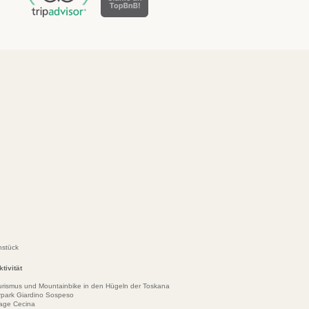
hstück
tivität
urismus und Mountainbike in den Hügeln der Toskana
park Giardino Sospeso
lage Cecina