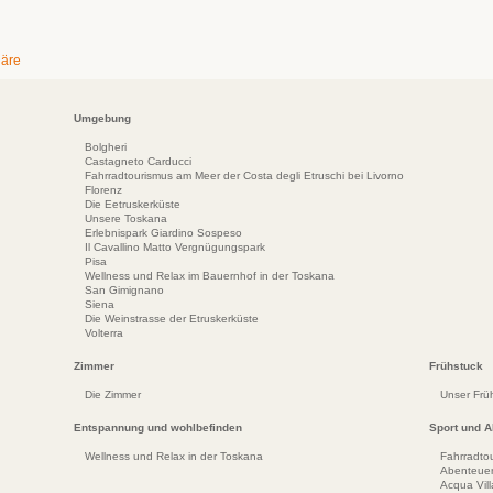
häre
Umgebung
Bolgheri
Castagneto Carducci
Fahrradtourismus am Meer der Costa degli Etruschi bei Livorno
Florenz
Die Eetruskerküste
Unsere Toskana
Erlebnispark Giardino Sospeso
Il Cavallino Matto Vergnügungspark
Pisa
Wellness und Relax im Bauernhof in der Toskana
San Gimignano
Siena
Die Weinstrasse der Etruskerküste
Volterra
Zimmer
Frühstuck
Die Zimmer
Unser Frü
Entspannung und wohlbefinden
Sport und Ak
Wellness und Relax in der Toskana
Fahrradto
Abenteuer
Acqua Vil