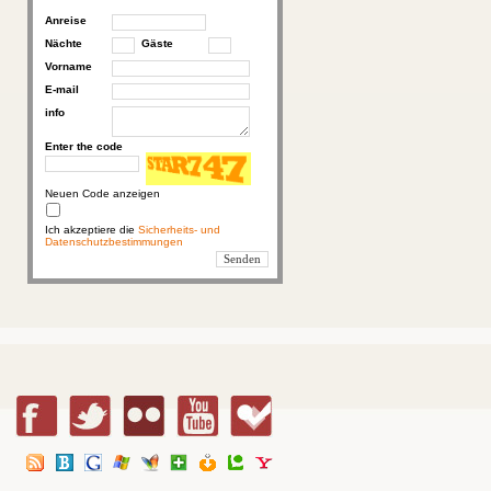
Anreise
Nächte
Gäste
Vorname
E-mail
info
Enter the code
Neuen Code anzeigen
Ich akzeptiere die
Sicherheits- und
Datenschutzbestimmungen