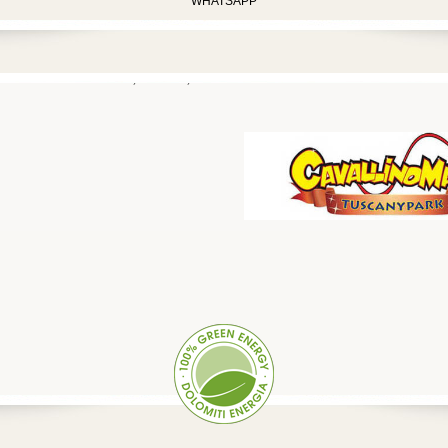
WHATSAPP
UMGEBUNG
ANGEBOTE
STRAßENKARTE
KONTAKT
IHRE
FEIERN
SPORT
,
FITNESS
,
WELLNESS
&
RELAX