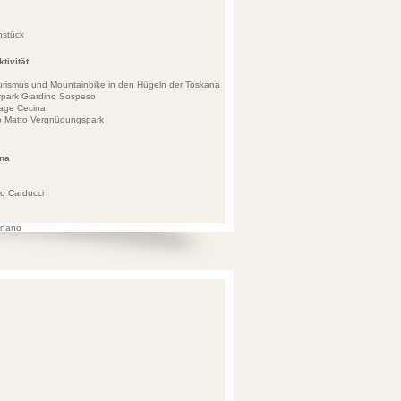
hstück
tivität
urismus und Mountainbike in den Hügeln der Toskana
park Giardino Sospeso
lage Cecina
ino Matto Vergnügungspark
ana
o Carducci
gnano