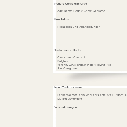
Podere Conte Gherardo
AgriCharme Podere Conte Gherardo
Ihre Feiern
Hochzeiten und Veranstaltungen
Toskanische Dörfer
Castagneto Carducci
Bolgheri
Volterra, Etruskerstadt in der Provinz Pisa
San Gimignano
Hotel Toskana meer
Fahrradtourismus am Meer der Costa degli Etruschi b
Die Eetruskerküste
Veranstaltungen