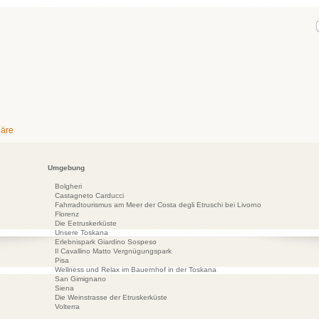
häre
Umgebung
Bolgheri
Castagneto Carducci
Fahrradtourismus am Meer der Costa degli Etruschi bei Livorno
Florenz
Die Eetruskerküste
Unsere Toskana
Erlebnispark Giardino Sospeso
Il Cavallino Matto Vergnügungspark
Pisa
Wellness und Relax im Bauernhof in der Toskana
San Gimignano
Siena
Die Weinstrasse der Etruskerküste
Volterra