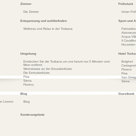
Zimmer
Frühstuck
Die Zimmer
Unser Frü
Entspannung und wohlbefinden
Sport und Ak
Wellness und Relax in der Toskana
Fahrradto
Abenteuer
Acqua Vil
Il Cavall
Hoczeiten
Umgebung
Hotel Tosk
Entdecken Sie die Toskana um uns herum nur 5 Minuten vom
Bolgheri
Meer entfernt
Castagnet
Weinstrasse an der Etrusskerküste
Florenz
Die Eetruskerküste
Pisa
Pisa
San Gimi
Siena
Siena
Florenz
Blog
Guestbook
ei Livorno
Blog
Sonderangebote