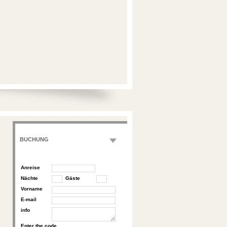
BUCHUNG
Anreise
Nächte
Gäste
Vorname
E-mail
info
Enter the code