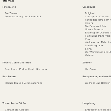
Site-map:
Fotogalerie
Umgebung
Die Zimmer
Bolgheri
Die Ausstattung des Bauernhof
Castagneto Carducci
Fahrradtourismus am Me
Florenz
Die Eetruskerküste
Unsere Toskana
Erlebnispark Giardino
Il Cavallino Matto Ve
Pisa
Wellness und Relax im
San Gimignano
Siena
Die Weinstrasse der E
Volterra
Podere Conte Gherardo
Zimmer
AgriCharme Podere Conte Gherardo
Die Zimmer
Ihre Feiern
Entspannung und wohlb
Hochzeiten und Veranstaltungen
Wellness und Relax in
Toskanische Dörfer
Umgebung
Castagneto Carducci
Entdecken Sie die To