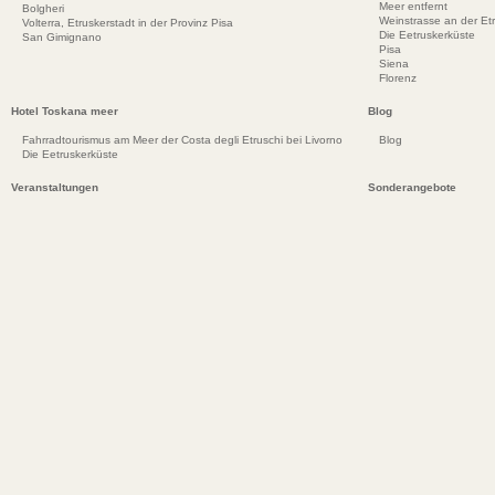
Meer entfernt
Bolgheri
Weinstrasse an der Et
Volterra, Etruskerstadt in der Provinz Pisa
Die Eetruskerküste
San Gimignano
Pisa
Siena
Florenz
Hotel Toskana meer
Blog
Fahrradtourismus am Meer der Costa degli Etruschi bei Livorno
Blog
Die Eetruskerküste
Veranstaltungen
Sonderangebote