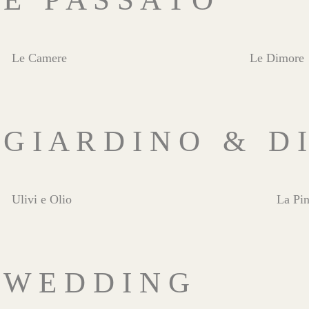
Le Camere
Le Dimore
G I A R D I N O & D I
Ulivi e Olio
La Pin
W E D D I N G