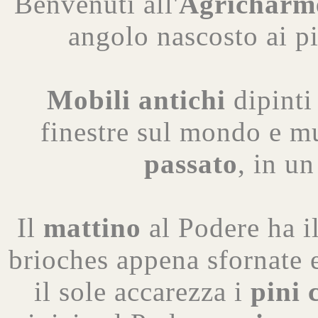
Benvenuti all'
Agricharm
angolo nascosto ai pi
Mobili
antichi
dipinti
finestre sul mondo e m
passato
, in u
Il
mattino
al Podere ha i
brioches appena sfornate e
il sole accarezza i
pini