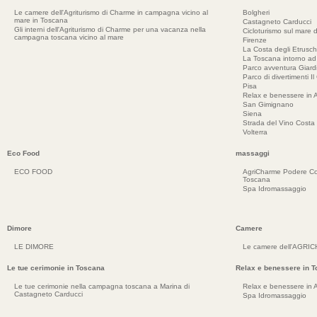
Le camere dell'Agriturismo di Charme in campagna vicino al
Bolgheri
mare in Toscana
Castagneto Carducci
Gli interni dell'Agriturismo di Charme per una vacanza nella
Cicloturismo sul mare d
campagna toscana vicino al mare
Firenze
La Costa degli Etrusch
La Toscana intorno a
Parco avventura Giar
Parco di divertimenti Il
Pisa
Relax e benessere in 
San Gimignano
Siena
Strada del Vino Costa 
Volterra
Eco Food
massaggi
ECO FOOD
AgriCharme Podere Co
Toscana
Spa Idromassaggio
Dimore
Camere
LE DIMORE
Le camere dell'AGRI
Le tue cerimonie in Toscana
Relax e benessere in 
Le tue cerimonie nella campagna toscana a Marina di
Relax e benessere in 
Castagneto Carducci
Spa Idromassaggio