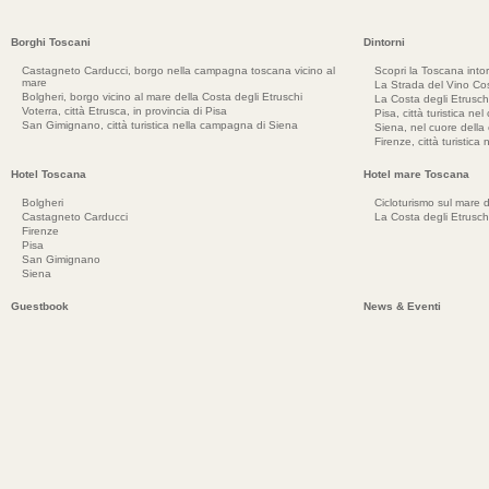
Borghi Toscani
Dintorni
Castagneto Carducci, borgo nella campagna toscana vicino al
Scopri la Toscana into
mare
La Strada del Vino Cos
Bolgheri, borgo vicino al mare della Costa degli Etruschi
La Costa degli Etrusch
Voterra, città Etrusca, in provincia di Pisa
Pisa, città turistica ne
San Gimignano, città turistica nella campagna di Siena
Siena, nel cuore dell
Firenze, città turistica
Hotel Toscana
Hotel mare Toscana
Bolgheri
Cicloturismo sul mare d
Castagneto Carducci
La Costa degli Etrusch
Firenze
Pisa
San Gimignano
Siena
Guestbook
News & Eventi