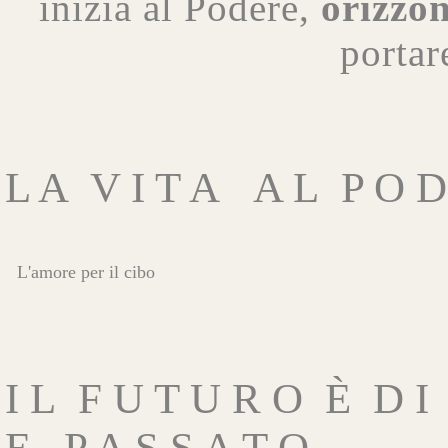
inizia al Podere,
orizzon
portar
L A V I T A A L P O D
L'amore per il cibo
I L F U T U R O È D I
E P A S S A T O