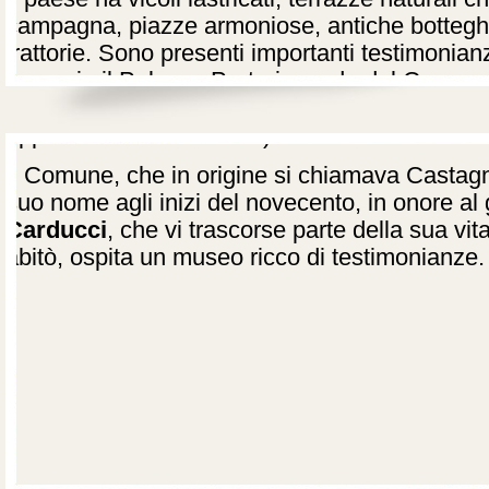
campagna, piazze armoniose, antiche botteghe 
trattorie. Sono presenti importanti testimonian
esempio il Palazzo Pretorio, sede del Comune
e del
SS. Crocifisso
(per il crocifisso ligneo
appartenente alla chiesa).
Il Comune, che in origine si chiamava Castagn
suo nome agli inizi del novecento, in onore a
Carducci
, che vi trascorse parte della sua vi
abitò, ospita un museo ricco di testimonianze.