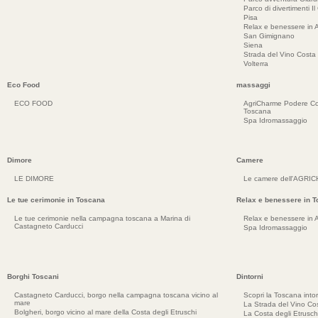
Parco di divertimenti Il
Pisa
Relax e benessere in 
San Gimignano
Siena
Strada del Vino Costa 
Volterra
Eco Food
massaggi
ECO FOOD
AgriCharme Podere Co
Toscana
Spa Idromassaggio
Dimore
Camere
LE DIMORE
Le camere dell'AGRI
Le tue cerimonie in Toscana
Relax e benessere in 
Le tue cerimonie nella campagna toscana a Marina di
Relax e benessere in 
Castagneto Carducci
Spa Idromassaggio
Borghi Toscani
Dintorni
Castagneto Carducci, borgo nella campagna toscana vicino al
Scopri la Toscana into
mare
La Strada del Vino Cos
Bolgheri, borgo vicino al mare della Costa degli Etruschi
La Costa degli Etrusch