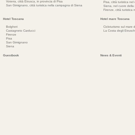
Voterra, città Etrusca, in provincia di Pisa
Pisa, città turistica ne
San Gimignano, città turistica nella campagna di Siena
Siena, nel cuore dell
Firenze, città turistica
Hotel Toscana
Hotel mare Toscana
Bolgheri
Cicloturismo sul mare d
Castagneto Carducci
La Costa degli Etrusch
Firenze
Pisa
San Gimignano
Siena
Guestbook
News & Eventi