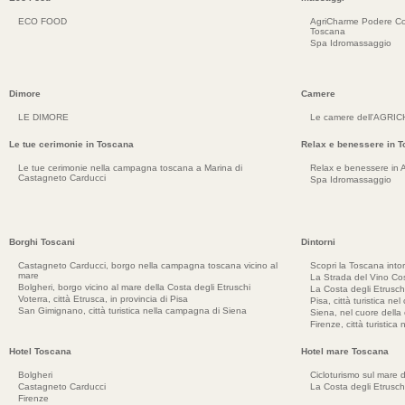
ECO FOOD
AgriCharme Podere Co
Toscana
Spa Idromassaggio
Dimore
Camere
LE DIMORE
Le camere dell'AGRI
Le tue cerimonie in Toscana
Relax e benessere in 
Le tue cerimonie nella campagna toscana a Marina di
Relax e benessere in 
Castagneto Carducci
Spa Idromassaggio
Borghi Toscani
Dintorni
Castagneto Carducci, borgo nella campagna toscana vicino al
Scopri la Toscana into
mare
La Strada del Vino Cos
Bolgheri, borgo vicino al mare della Costa degli Etruschi
La Costa degli Etrusch
Voterra, città Etrusca, in provincia di Pisa
Pisa, città turistica ne
San Gimignano, città turistica nella campagna di Siena
Siena, nel cuore dell
Firenze, città turistica
Hotel Toscana
Hotel mare Toscana
Bolgheri
Cicloturismo sul mare d
Castagneto Carducci
La Costa degli Etrusch
Firenze