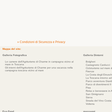
» Condizioni di Sicurezza e Privacy
Mappa del sito:
Galleria Fotografica
Galleria Dintorni
Le camere dell'Agriturismo di Charme in campagna vicino al
Bolgheri
mare in Toscana
Castagneto Carducci
Gli interni dell'Agriturismo di Charme per una vacanza nella
Cicloturismo sul mare d
campagna toscana vicino al mare
Firenze
La Costa degli Etrusch
La Toscana intorno a
Parco avventura Giar
Parco di divertimenti Il
Pisa
Relax e benessere in 
San Gimignano
Siena
Strada del Vino Costa 
Volterra
Eco Food
massaggi